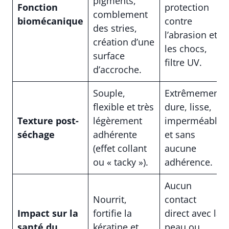
pigments,
Fonction
protection
comblement
biomécanique
contre
des stries,
l’abrasion et
création d’une
les chocs,
surface
filtre UV.
d’accroche.
Souple,
Extrêmement
flexible et très
dure, lisse,
Texture post-
légèrement
imperméable
séchage
adhérente
et sans
(effet collant
aucune
ou « tacky »).
adhérence.
Aucun
Nourrit,
contact
Impact sur la
fortifie la
direct avec la
santé du
kératine et
peau ou