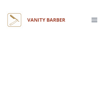
Aller
au
Me
VANITY BARBER
contenu