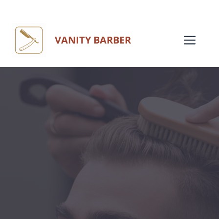
Aller
au
Me
VANITY BARBER
contenu