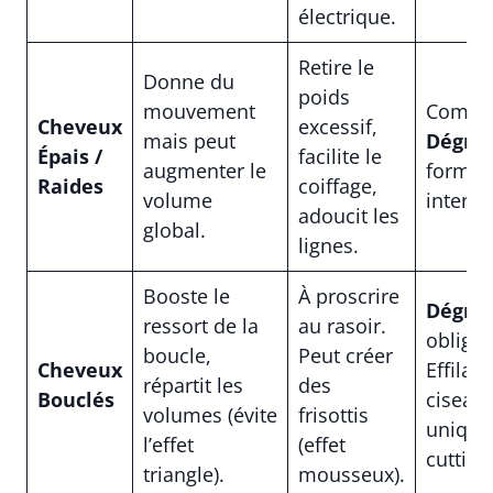
électrique.
Retire le
Donne du
poids
mouvement
Combin
Cheveux
excessif,
mais peut
Dégra
Épais /
facilite le
augmenter le
forme 
Raides
coiffage,
volume
interne
adoucit les
global.
lignes.
Booste le
À proscrire
Dégra
ressort de la
au rasoir.
obligat
boucle,
Peut créer
Cheveux
Effilag
répartit les
des
Bouclés
ciseau
volumes (évite
frisottis
unique
l’effet
(effet
cutting)
triangle).
mousseux).