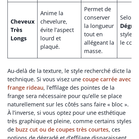
Permet de
Anime la
conserver
Selon l’
Cheveux
chevelure,
la longueur
Dégra
Très
évite l’aspect
tout en
style,
E
Longs
lourd et
allégeant la
le conf
plaqué.
masse.
Au-delà de la texture, le style recherché dicte la
technique. Si vous visez une
coupe carrée avec
frange rideau
, l’effilage des pointes de la
frange sera nécessaire pour qu’elle se place
naturellement sur les côtés sans faire « bloc ».
À l’inverse, si vous optez pour une esthétique
très graphique et pleine, comme certains styles
de
buzz cut ou de coupes très courtes
, ces
notions de dégradé et d’effilage disparaissent