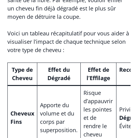
santé de la fibre. Par exemple, vouloir effiler
un cheveu fin déjà dégradé est le plus sûr
moyen de détruire la coupe.
Voici un tableau récapitulatif pour vous aider à
visualiser l’impact de chaque technique selon
votre type de cheveu :
Type de
Effet du
Effet de
Recom
Cheveu
Dégradé
l’Effilage
Risque
d’appauvrir
Apporte du
les pointes
Privilég
Cheveux
volume et du
et de
Dégra
Fins
corps par
rendre le
Éviter l
superposition.
cheveu