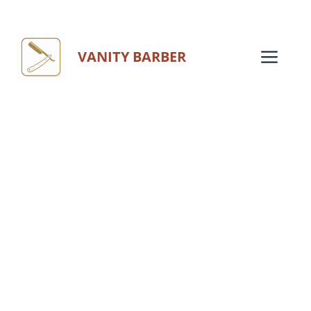
Aller
au
Me
VANITY BARBER
contenu