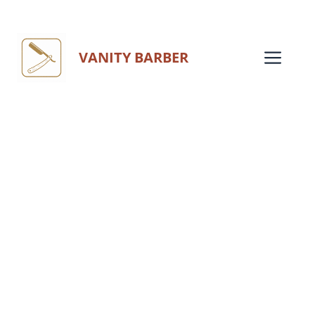
Aller
au
Me
VANITY BARBER
contenu