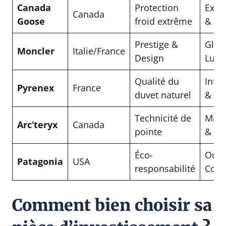
Canada
Protection
Expé
Canada
Goose
froid extrême
& Ro
Prestige &
Glam
Moncler
Italie/France
Design
Luxe
Qualité du
Inte
Pyrenex
France
duvet naturel
& Ch
Technicité de
Mini
Arc’teryx
Canada
pointe
& Fut
Éco-
Outd
Patagonia
USA
responsabilité
Cons
Comment bien choisir sa