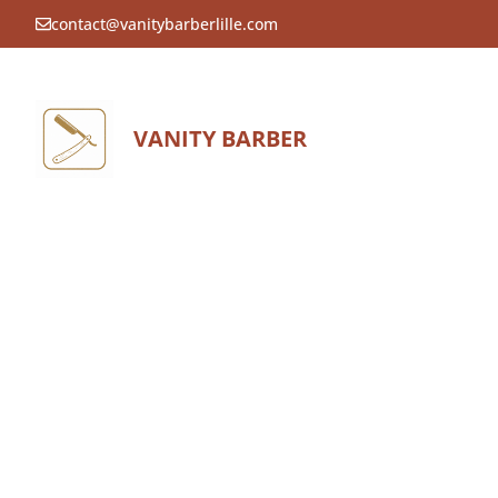
Aller
contact@vanitybarberlille.com
au
contenu
VANITY BARBER