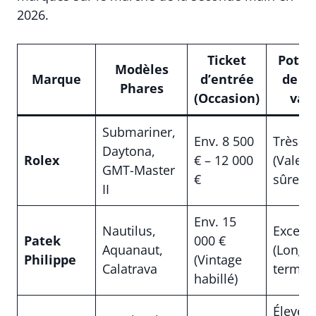
2026.
Ticket
Poten
Modèles
Marque
d’entrée
de pl
Phares
(Occasion)
val
Submariner,
Env. 8 500
Très Él
Daytona,
Rolex
€ – 12 000
(Valeur
GMT-Master
€
sûre)
II
Env. 15
Nautilus,
Excelle
Patek
000 €
Aquanaut,
(Long
Philippe
(Vintage
Calatrava
terme)
habillé)
Élevé