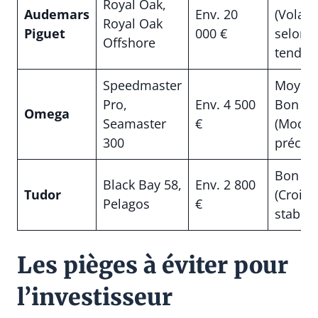
Royal Oak,
Audemars
Env. 20
(Volatil
Royal Oak
Piguet
000 €
selon
Offshore
tendan
Speedmaster
Moyen
Pro,
Env. 4 500
Bon
Omega
Seamaster
€
(Modèl
300
précis)
Bon
Black Bay 58,
Env. 2 800
Tudor
(Crois
Pelagos
€
stable)
Les pièges à éviter pour
l’investisseur