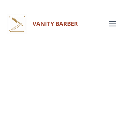
Aller
au
Me
VANITY BARBER
contenu