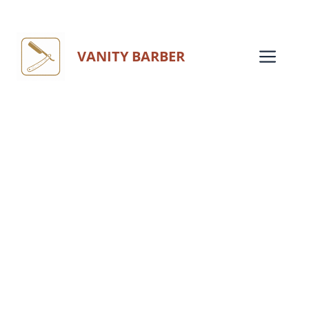
Aller
au
Me
VANITY BARBER
contenu