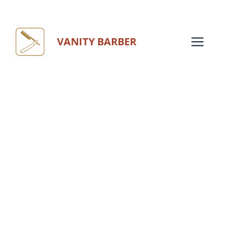
Aller
au
Me
VANITY BARBER
contenu