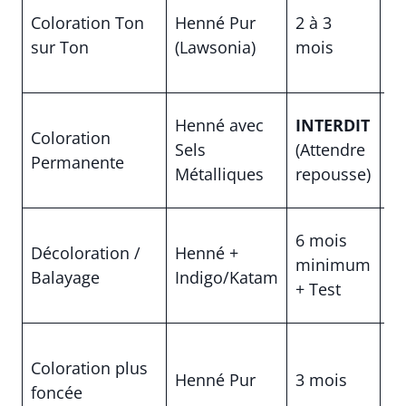
Coloration Ton
Henné Pur
2 à 3
de
sur Ton
(Lawsonia)
mois
pa
in
Cr
Henné avec
INTERDIT
Coloration
(C
Sels
(Attendre
Permanente
br
Métalliques
repousse)
ch
Él
6 mois
Décoloration /
Henné +
(R
minimum
Balayage
Indigo/Katam
ve
+ Test
pe
M
Coloration plus
(R
Henné Pur
3 mois
foncée
su