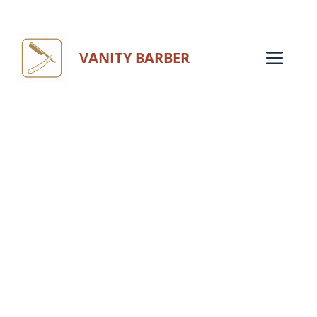
Aller
au
Me
VANITY BARBER
contenu