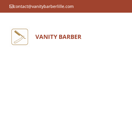
Aller
contact@vanitybarberlille.com
au
contenu
VANITY BARBER