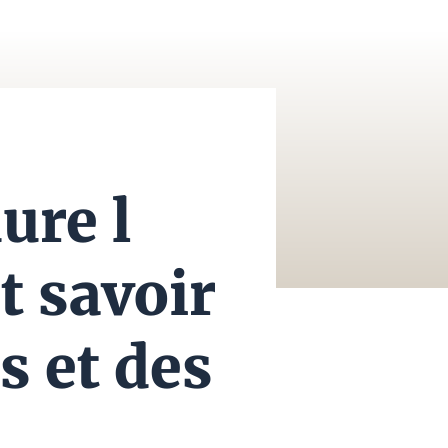
ure l
t savoir
s et des