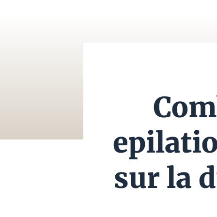
Comb
epilati
sur la 