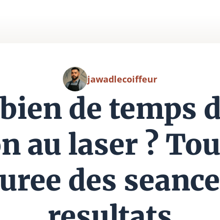
jawadlecoiffeur
ien de temps d
on au laser ? Tou
duree des seance
resultats